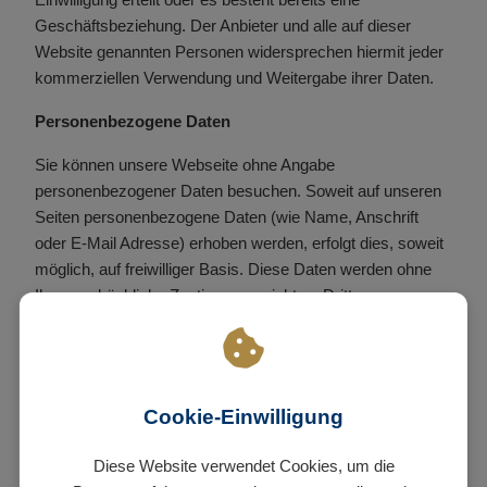
Geschäftsbeziehung. Der Anbieter und alle auf dieser
Website genannten Personen widersprechen hiermit jeder
kommerziellen Verwendung und Weitergabe ihrer Daten.
Personenbezogene Daten
Sie können unsere Webseite ohne Angabe
personenbezogener Daten besuchen. Soweit auf unseren
Seiten personenbezogene Daten (wie Name, Anschrift
oder E-Mail Adresse) erhoben werden, erfolgt dies, soweit
möglich, auf freiwilliger Basis. Diese Daten werden ohne
Ihre ausdrückliche Zustimmung nicht an Dritte
weitergegeben. Sofern zwischen Ihnen und uns ein
Vertragsverhältnis begründet, inhaltlich ausgestaltet oder
geändert werden soll oder Sie an uns eine Anfrage stellen,
erheben und verwenden wir personenbezogene Daten von
Cookie-Einwilligung
Ihnen, soweit dies zu diesen Zwecken erforderlich ist
(Bestandsdaten). Wir erheben, verarbeiten und nutzen
Diese Website verwendet Cookies, um die
personenbezogene Daten soweit dies erforderlich ist, um