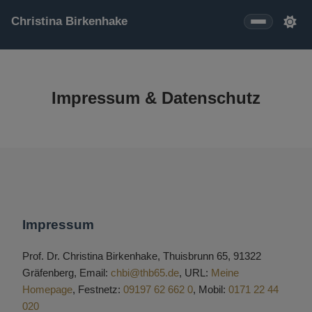
Christina Birkenhake
Lehre
Impressum & Datenschutz
Sternwarte Thuisbrunn
Vorträge
Impressum
Impressum
Prof. Dr. Christina Birkenhake, Thuisbrunn 65, 91322
Gräfenberg, Email:
chbi@thb65.de
, URL:
Meine
Homepage
, Festnetz:
09197 62 662 0
, Mobil:
0171 22 44
020